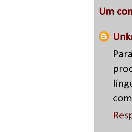
Um com
Unk
Par
pro
líng
com
Res