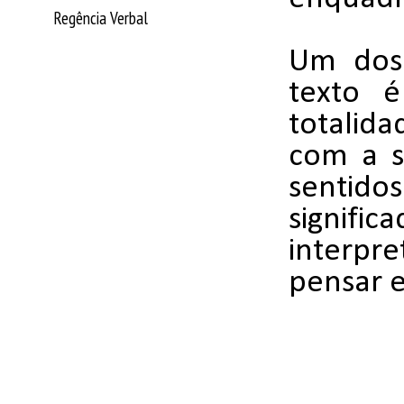
Regência Verbal
Um dos
texto é
totalida
com a s
sentido
signif
interpr
pensar 