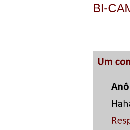
BI-CA
Um com
Anô
Hah
Res