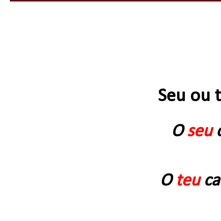
Seu ou 
O
seu
O
teu
ca