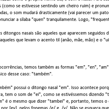
(como se estivesse sentindo um cheiro ruim) e pronunc
das, o som mudará drasticamente (vai parecer um pato fa
nunciar a sílaba "quen" tranquilamente. Logo, "frequen
s ditongos nasais são aqueles que aparecem seguidos d
aqueles que levam o acento til (anão, mãe, mão) e o "ui
corrências, temos também as formas "em", "en", "am", 
sico desse caso: "também".
mbém" possui o ditongo nasal "em". Isso acontece porq
vra, tem o som de "ei", como se estivéssemos dizendo "t
m" é o mesmo que dizer "tambei" e, portanto, temos o 
 por [ey], pelos fonemas /e/ e /y/. Não se esqueça qu