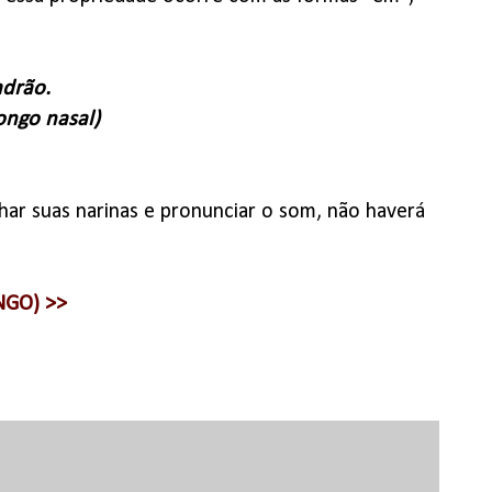
adrão.
ongo nasal)
char suas narinas e pronunciar o som, não haverá
NGO) >>