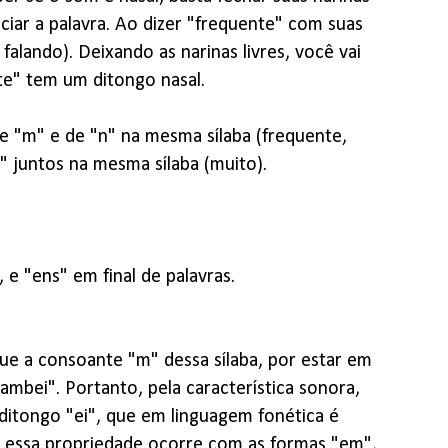
iar a palavra. Ao dizer "frequente" com suas
lando). Deixando as narinas livres, você vai
te" tem um ditongo nasal.
e "m" e de "n" na mesma sílaba (frequente,
" juntos na mesma sílaba (muito).
e "ens" em final de palavras.
ue a consoante "m" dessa sílaba, por estar em
ambei". Portanto, pela característica sonora,
ditongo "ei", que em linguagem fonética é
e essa propriedade ocorre com as formas "em",