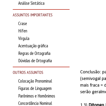
Análise Sintática
ASSUNTOS IMPORTANTES
Crase
Hífen
Vírgula
Acentuação gráfica
Regras de Ortografia
Dúvidas de Ortografia
OUTROS ASSUNTOS
Conclusão: pa
(semivogal pa
Colocação Pronominal
mais fraca = 
Figuras de Linguagem
serão geralme
Parônimos e Homônimos
Concordância Nominal
1.3)
Ditongo 