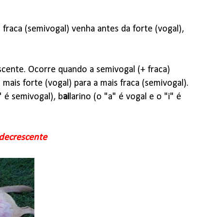
fraca (semivogal) venha antes da forte (vogal),
escente. Ocorre quando a semivogal (+ fraca)
 mais forte (vogal) para a mais fraca (semivogal).
" é semivogal), b
ai
larino (o "a" é vogal e o "i" é
decrescente