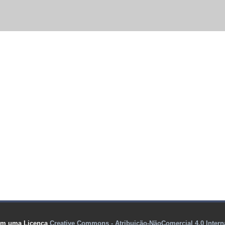
com uma Licença
Creative Commons - Atribuição-NãoComercial 4.0 Intern