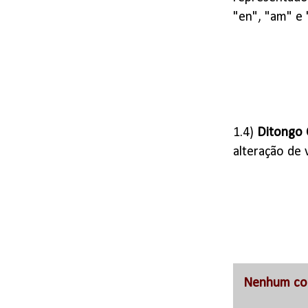
"en", "am" e 
1.4)
Ditongo 
alteração de v
Nenhum co