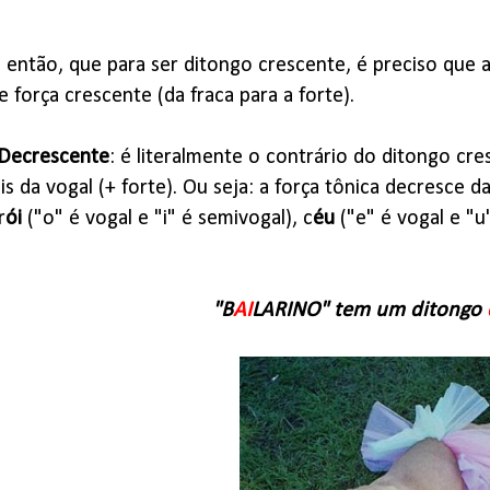
 então, que para ser ditongo crescente, é preciso que a 
e força crescente (da fraca para a forte).
Decrescente
: é literalmente o contrário do ditongo cr
s da vogal (+ forte). Ou seja: a força tônica decresce da
r
ói
("o" é vogal e "i" é semivogal), c
éu
("e" é vogal e "u
"B
AI
LARINO" tem um ditongo