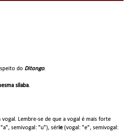
espeito do
Ditongo
.
esma sílaba
.
 vogal. Lembre-se de que a vogal é mais forte
 "a", semivogal: "u"), sér
ie
(vogal: "e", semivogal: