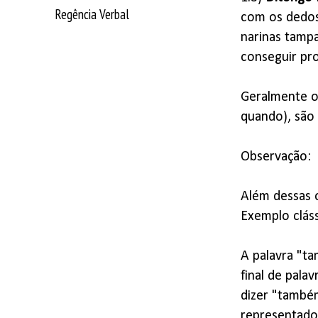
Regência Verbal
com os dedos 
narinas tampa
conseguir pro
Geralmente o
quando), são 
Observação:
Além dessas o
Exemplo clás
A palavra "ta
final de pala
dizer "també
representado