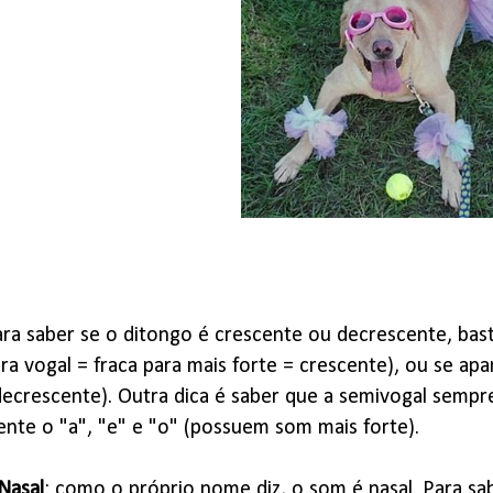
ra saber se o ditongo é crescente ou decrescente, bast
ra vogal = fraca para mais forte = crescente), ou se apa
decrescente). Outra dica é saber que a semivogal sempre
nte o "a", "e" e "o" (possuem som mais forte).
Nasal
: como o próprio nome diz, o som é nasal. Para sab