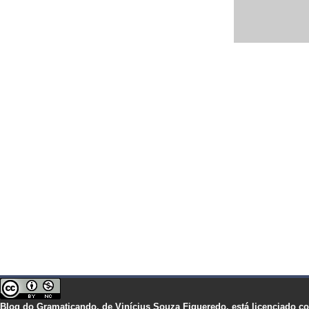
Blog do Gramaticando,
de
Vinícius Souza Figueredo,
está licenciado 