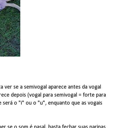
a ver se a semivogal aparece antes da vogal
rece depois (vogal para semivogal = forte para
 será o "i" ou o "u", enquanto que as vogais
er se o som é nasal, basta fechar suas narinas