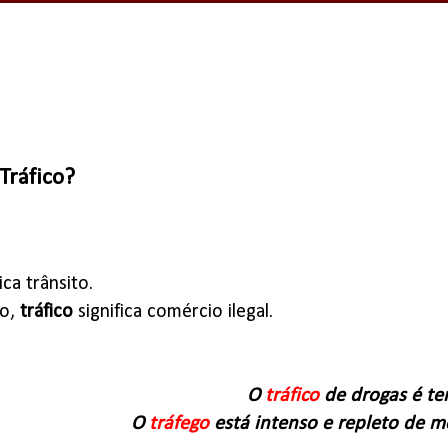
Tráfico?
ica trânsito.
do,
tráfico
significa comércio ilegal.
O
tráfico
de drogas é ter
O
tráfego
está intenso e repleto de mo