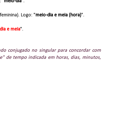
 "
meio-dia
".
feminina). Logo: "
meio-dia e meia (hora)
".
dia e meia
".
do conjugado no singular para concordar com
e" de tempo indicada em horas, dias, minutos,