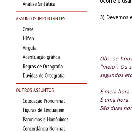
ocorre e usa
Análise Sintática
3) Devemos es
ASSUNTOS IMPORTANTES
Crase
Hífen
Vírgula
Acentuação gráfica
Obs: se hou
Regras de Ortografia
"meio". Ou s
Dúvidas de Ortografia
segundos et
OUTROS ASSUNTOS
É meia hora.
Colocação Pronominal
É uma hora.
São duas hor
Figuras de Linguagem
Parônimos e Homônimos
Concordância Nominal