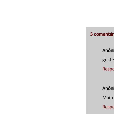
5 comentár
Anôn
goste
Resp
Anôn
Muit
Resp