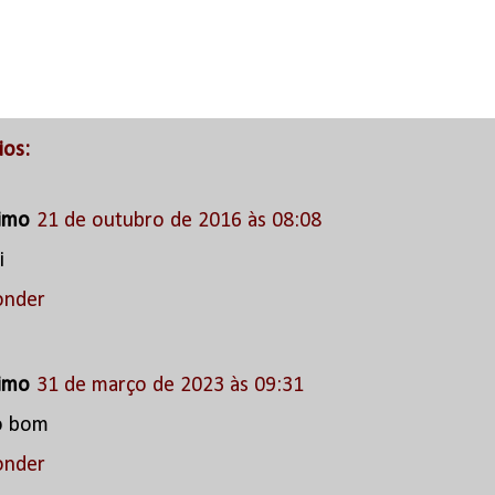
ios:
imo
21 de outubro de 2016 às 08:08
i
onder
imo
31 de março de 2023 às 09:31
o bom
onder