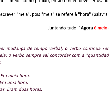
mos "meio" como prefixo, então o hífen deve ser usado:
crever "meia", pois "meia" se refere à "hora" (palavra 
Juntando tudo: "
Agora
é meio-
ver mudança de tempo verbal, o verbo continua sen
eja: o verbo sempre vai concordar com a "quantidad
c.
 Era meia hora.
 Era uma hora.
as. Eram duas horas.