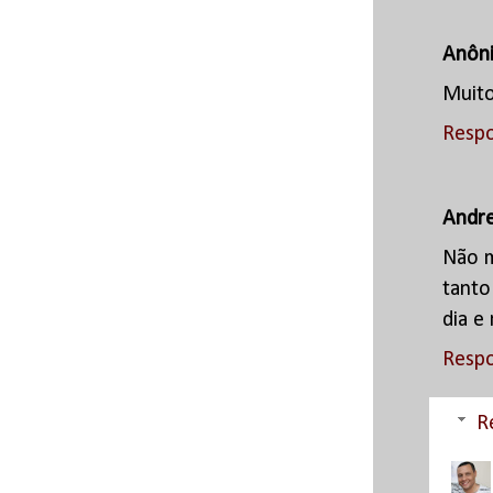
Anôn
Muit
Resp
Andre
Não m
tanto
dia e
Resp
R