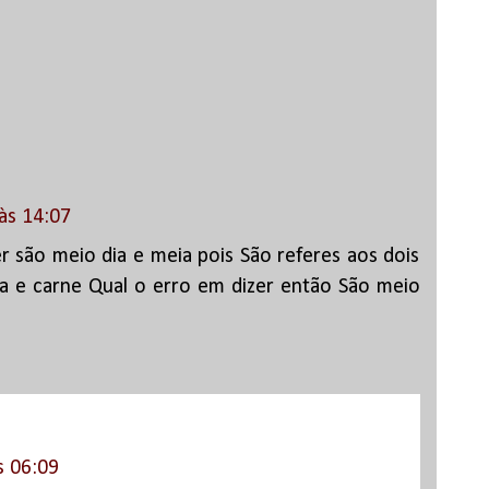
às 14:07
 são meio dia e meia pois São referes aos dois
a e carne Qual o erro em dizer então São meio
s 06:09