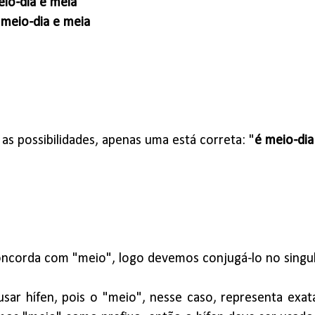
io-dia e meia
 meio-dia e meia
as possibilidades, apenas uma está correta: "
é meio-dia
oncorda com "meio", logo devemos conjugá-lo no singul
sar hífen, pois o "meio", nesse caso, representa exa