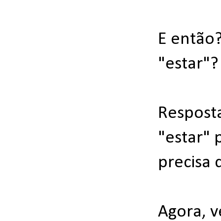
E então?
"estar"?
Resposta
"estar" 
precisa 
Agora, v