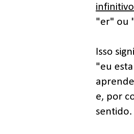
infinitivo
"er" ou "
Isso sig
"eu esta
aprender
e, por c
sentido.