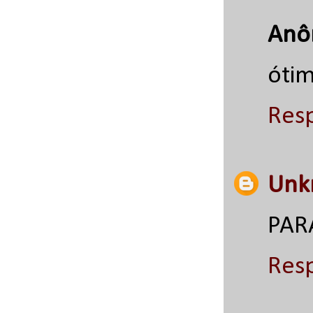
Anô
ótim
Res
Unk
PAR
Res