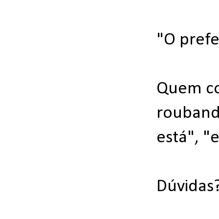
"O pref
Quem com
roubando
está", "
Dúvidas