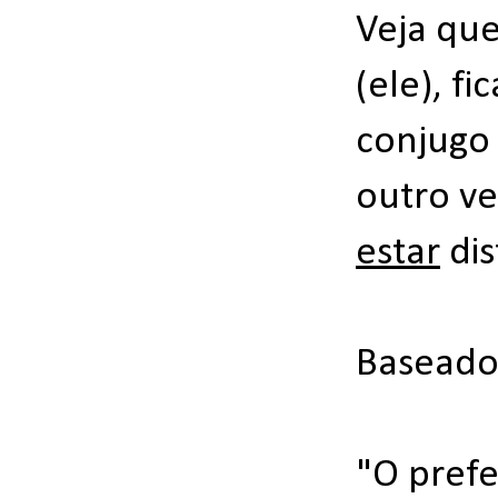
Veja que
(ele), f
conjugo 
outro ve
estar
dis
Baseado 
"O pref