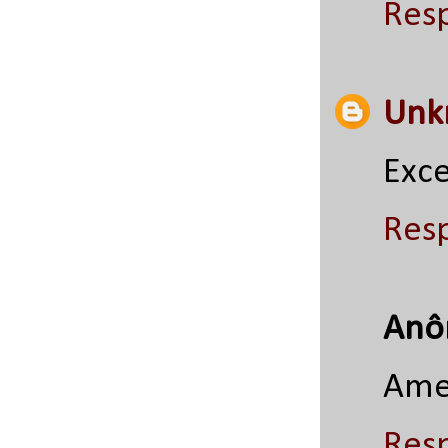
Res
Unk
Exce
Res
Anô
Amei
Res