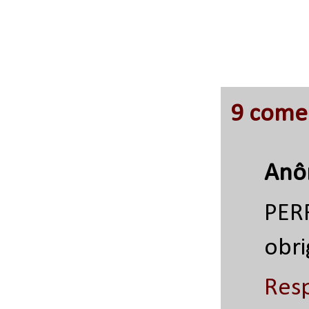
9 comen
Anô
PER
obr
Res