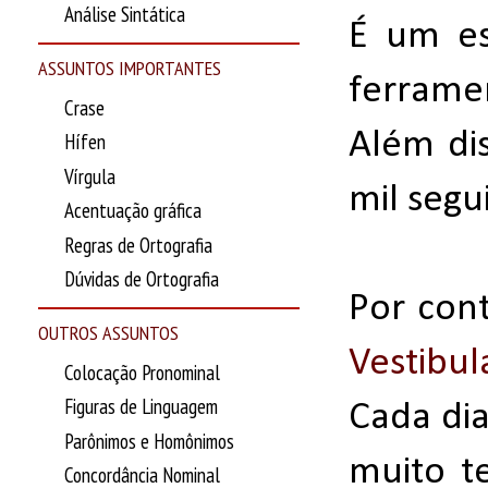
Análise Sintática
É um es
ASSUNTOS IMPORTANTES
ferrame
Crase
Além di
Hífen
Vírgula
mil segu
Acentuação gráfica
Regras de Ortografia
Dúvidas de Ortografia
Por cont
OUTROS ASSUNTOS
Vestibul
Colocação Pronominal
Figuras de Linguagem
Cada dia
Parônimos e Homônimos
muito t
Concordância Nominal