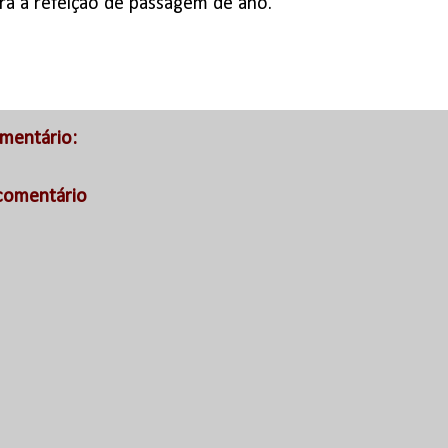
ra a refeição de passagem de ano.
mentário:
comentário