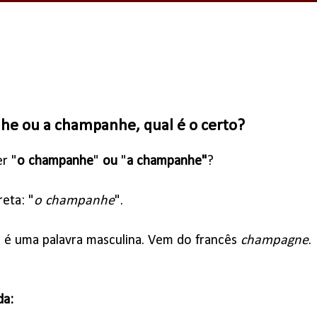
e ou a champanhe, qual é o certo?
r "
o champanhe
"
ou
"
a champanhe"
?
eta: "
o champanhe
".
é uma palavra masculina. Vem do francês
champagne
.
da: