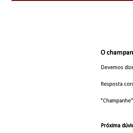
O champanh
Devemos dize
Resposta corr
"Champanhe" 
Próxima dúvi