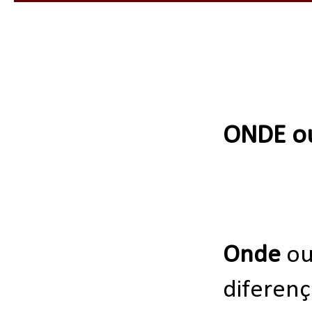
ONDE o
Onde
o
diferen