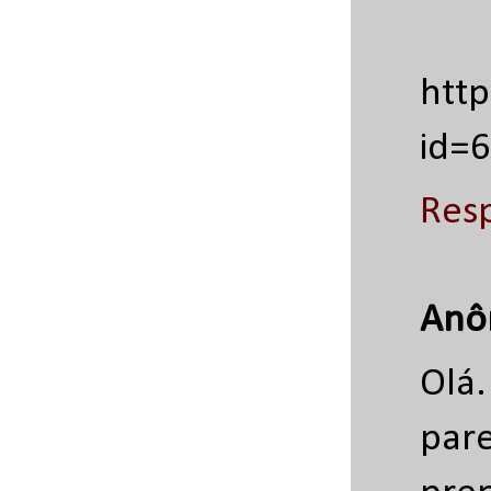
htt
id=
Res
Anô
Olá
par