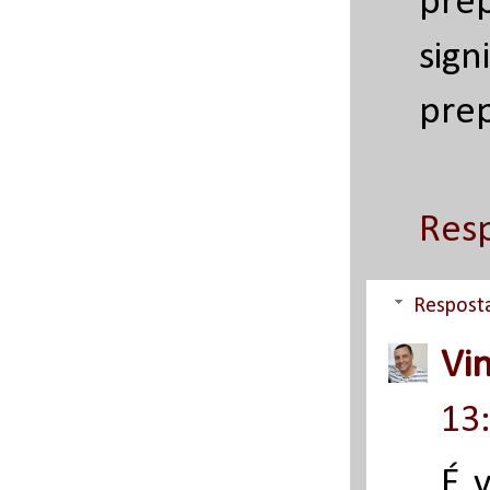
pre
sig
pre
Res
Respost
Vi
13
É 