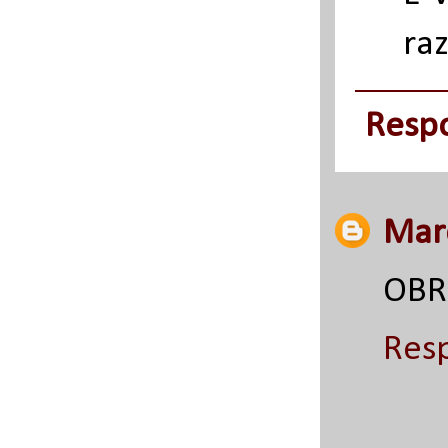
ra
Resp
Mar
OBR
Res