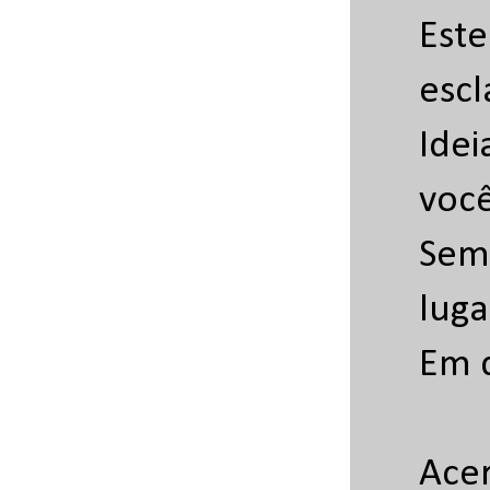
Est
escl
Ide
você
Sem
luga
Em 
Acer