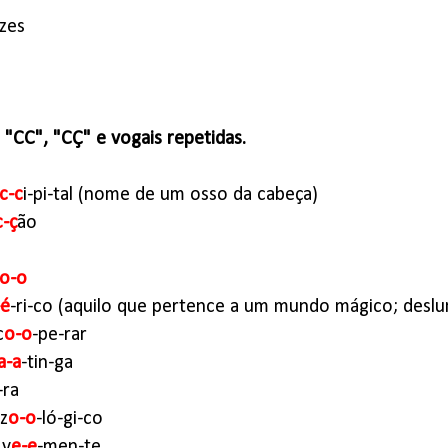
-zes
"CC", "CÇ" e vogais repetidas.
c-c
i-pi-tal (nome de um osso da cabeça)
c-ç
ão
o-o
-é
-ri-co (aquilo que pertence a um mundo mágico; desl
c
o-o
-pe-rar
a-a
-tin-ga
-ra
z
o-o
-ló-gi-co
 v
e-e
-men-te