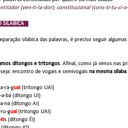
ntilador (ven-ti-la-dor); constitucional (cons-ti-tu-ci-o
 SILÁBICA
separação silábica das palavras, é preciso seguir algumas 
amos ditongos e tritongos
. Afinal, como já vimos nas p
 seja: encontro de vogais e semivogais
na mesma sílaba
a-ra-g
uai
(tritongo UAI)
-a-bá (ditongo UI)
-a-na (ditongo AI)
-ru-g
uai
(tritongo UAI)
-
éi
s (ditongo ÉI)
(ditongo IO)