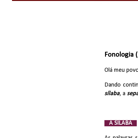
Fonologia (
Olá meu povo
Dando contin
sílaba
, a
sepa
A SÍLABA