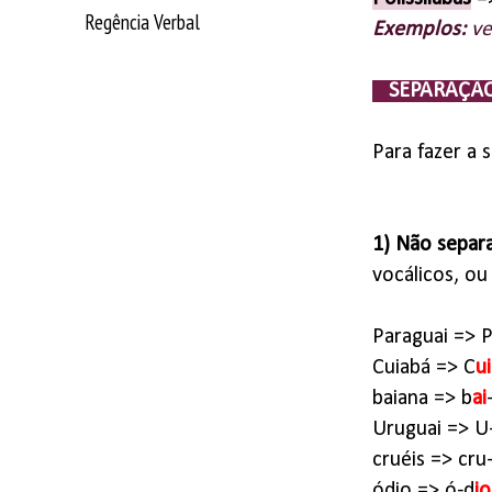
Regência Verbal
Exemplos:
ve
SEPARAÇÃO
Para fazer a 
1) Não separ
vocálicos, ou
Paraguai => P
Cuiabá => C
ui
baiana => b
ai
Uruguai => U
cruéis => cru
ódio => ó-d
io