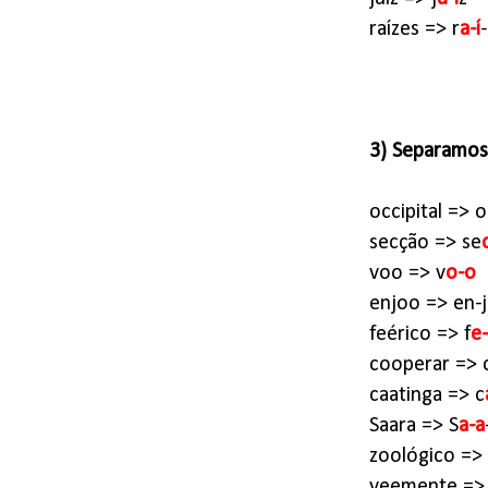
raízes => r
a-í
3) Separamos 
occipital => o
secção => se
voo => v
o-o
enjoo => en-j
feérico => f
e
cooperar => 
caatinga => c
Saara => S
a-a
zoológico => 
veemente =>