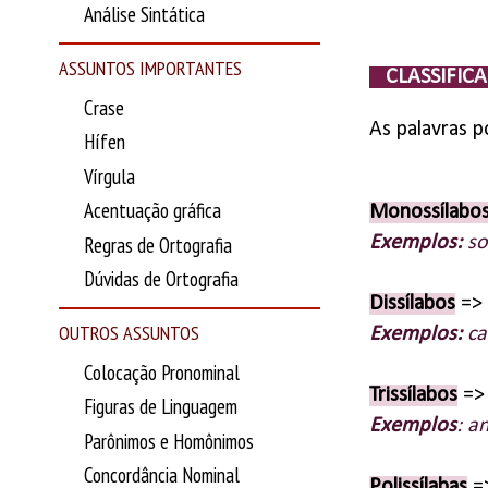
Análise Sintática
ASSUNTOS IMPORTANTES
CLASSIFIC
Crase
As palavras p
Hífen
Vírgula
Acentuação gráfica
Monossílabo
Regras de Ortografia
Exemplos:
so
Dúvidas de Ortografia
Dissílabos
=> 
OUTROS ASSUNTOS
Exemplos:
caf
Colocação Pronominal
Trissílabos
=> 
Figuras de Linguagem
Exemplos
: a
Parônimos e Homônimos
Concordância Nominal
Polissílabas
=>