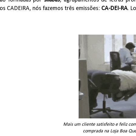
são formadas por
sílabas
, agrupamentos de letras pro
os CADEIRA, nós fazemos três emissões:
CA-DEI-RA
. L
Mais um cliente satisfeito e feliz co
comprada na Loja Boa Qu