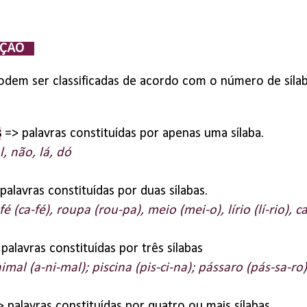
AÇÃO
odem ser classificadas de acordo com o número de sílab
s
=> palavras constituídas por apenas uma sílaba.
l, não, lá, dó
palavras constituídas por duas sílabas.
é (ca-fé), roupa (rou-pa), meio (mei-o), lírio (lí-rio), c
palavras constituídas por três sílabas
nimal (a-ni-mal); piscina (pis-ci-na); pássaro (pás-sa-ro)
 palavras constituídas por quatro ou mais sílabas