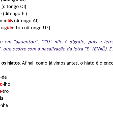
s (ditongo OI)
o (ditongo EI)
ni-m
ai
s (ditongo AI)
a=g
ue
n-tou (ditongo UE)
: em "aguentou", "GU" não é dígrafo, pois a letr
, que ocorre com a nasalização da letra "E" (EN=Ẽ). E
os hiatos.
Afinal, como já vimos antes, o hiato é o enco
ú
-de
-o
-lho
a
-tro
da
-nha