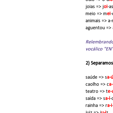
joias => j
oi
-a
meio => m
ei
-
animais => a-
aguentou => 
Relembrando
vocálico "EN"
2) Separamos 
saúde => s
a-
caolho => c
a
teatro => t
e-
saída => s
a-í
-
rainha => r
a-i
juiz => j
u-i
z