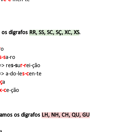
 os dígrafos
RR, SS, SC, SÇ, XC, XS
.
r
o
s-s
a-ro
=> re
s-s
u
r-r
ei-ção
> a-do-le
s-c
en-te
-ç
a
x-c
e-ção
amos os dígrafos
LH, NH, CH, QU, GU
a