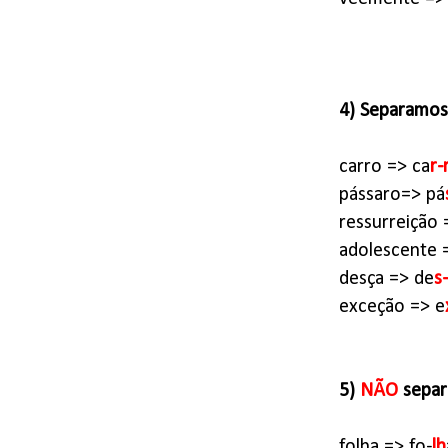
4) Separamos
carro => ca
r-
pássaro=> pá
ressurreição 
adolescente =
desça => de
s
exceção => e
5)
NÃO
separ
folha => fo-
lh