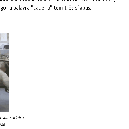
nunciadas numa única emissão de voz. Portanto,
ogo, a palavra "cadeira" tem três sílabas.
m sua cadeira
eda