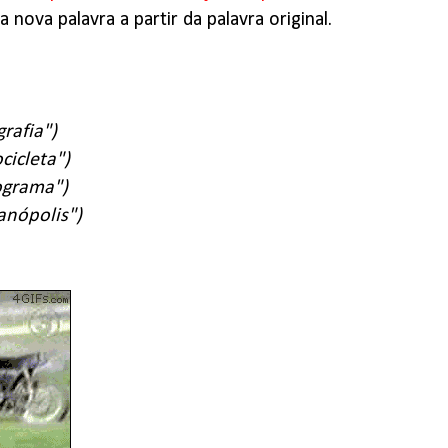
 nova palavra a partir da palavra original.
rafia")
cicleta")
ograma")
anópolis")