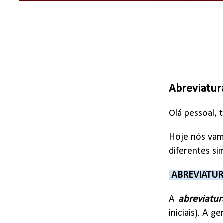
Abreviatura
Olá pessoal,
Hoje nós vamo
diferentes si
ABREVIATU
A
abreviatur
iniciais). A 