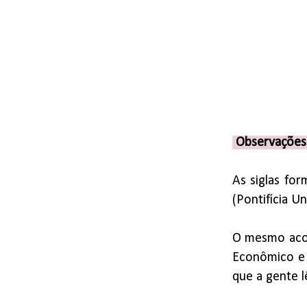
Observaçõe
As siglas fo
(Pontifícia Un
O mesmo aco
Econômico e S
que a gente lê