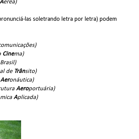
A
érea)
ronunciá-las soletrando letra por letra) podem
comunicações)
o
Cine
ma)
Brasil)
al de
Trân
sito)
e
Aer
onáutica)
rutura
Aero
portuária)
ômica
A
plicada)