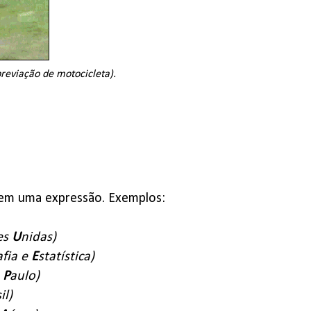
reviação de motocicleta).
mpõem uma expressão. Exemplos:
es
U
nidas)
afia e
E
statística)
o
P
aulo)
il)