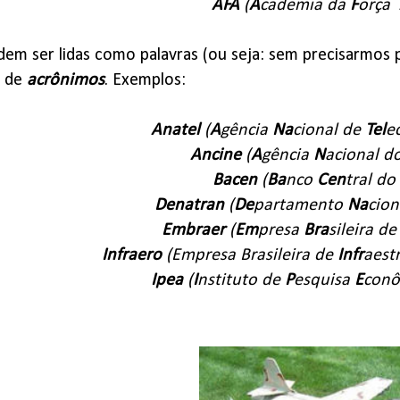
AFA
(
A
cademia da
F
orça
dem ser lidas como palavras (ou seja: sem precisarmos p
s de
acrônimos
. Exemplos:
Anatel
(
A
gência
Na
cional de
Tel
e
Ancine
(
A
gência
N
acional d
Bacen
(
Ba
nco
Cen
tral do 
Denatran
(
De
partamento
Na
cion
Embraer
(
Em
presa
Bra
sileira d
Infraero
(Empresa Brasileira de
Infr
aest
Ipea
(
I
nstituto de
P
esquisa
E
con