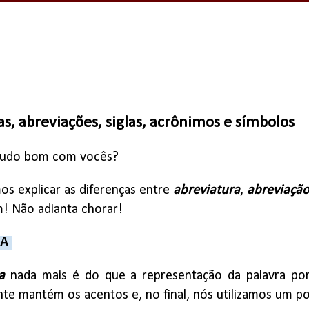
s, abreviações, siglas, acrônimos e símbolos
 tudo bom com vocês?
s explicar as diferenças entre
abreviatura
,
abreviaçã
m! Não adianta chorar!
RA
a
nada mais é do que a representação da palavra por 
gente mantém os acentos e, no final, nós utilizamos um