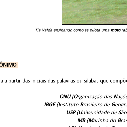
Tia Valda ensinando como se pilota uma
moto
(ab
RÔNIMO
ada a partir das iniciais das palavras ou sílabas que co
ONU
(
O
rganização das
N
açõ
IBGE
(
I
nstituto
B
rasileiro de
G
eogr
USP
(
U
niversidade de
S
ã
MB
(
M
arinha do
B
ras