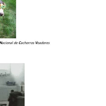
N
acional de
C
achorros
V
oadores