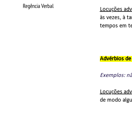
Regência Verbal
Locuções adv
às vezes, à 
tempos em te
Advérbios d
Exemplos: nã
Locuções adv
de modo algu