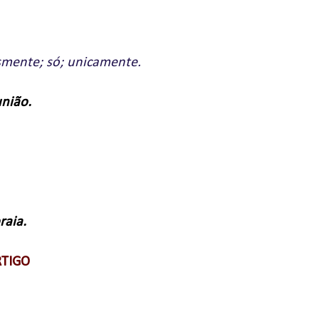
smente; só; unicamente.
união.
raia.
RTIGO