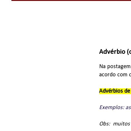
Advérbio (c
Na postagem 
acordo com 
Advérbios d
Exemplos: as
Obs: muitos