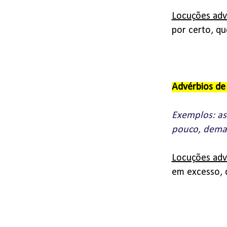
Locuções adve
por certo, q
Advérbios d
Exemplos: as
pouco, demas
Locuções adve
em excesso, 