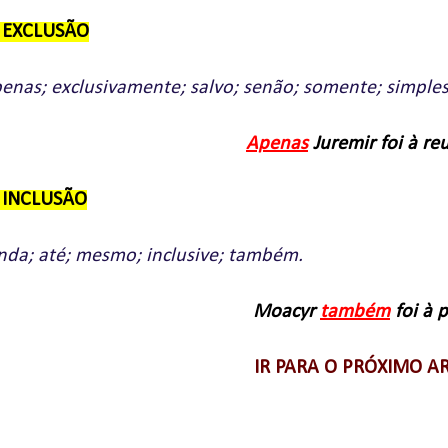
e EXCLUSÃO
enas; exclusivamente; salvo; senão; somente; simple
Apenas
Juremir foi à re
e INCLUSÃO
nda; até; mesmo; inclusive; também.
Moacyr
também
foi à p
IR PARA O PRÓXIMO A