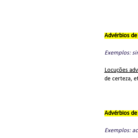
Advérbios d
Exemplos: si
Locuções adve
de certeza, et
Advérbios d
Exemplos: ac