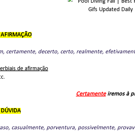
e AFIRMAÇÃO
m, certamente, decerto, certo, realmente, efetivament
rbiais de afirmação
c.
Certamente
iremos à p
e DÚVIDA
aso, casualmente, porventura, possivelmente, provavel