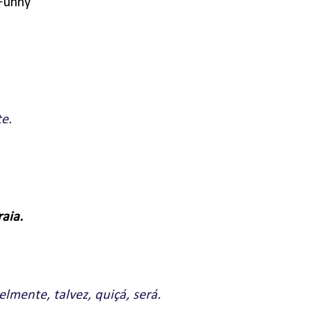
e.
raia.
mente, talvez, quiçá, será.