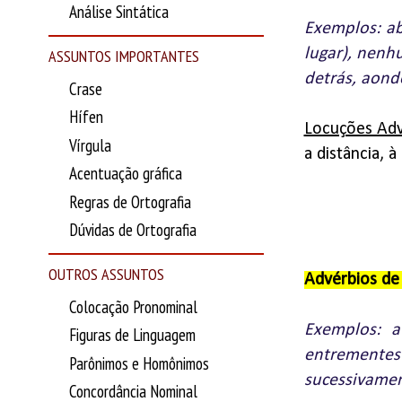
Análise Sintática
Exemplos: ab
lugar), nenh
ASSUNTOS IMPORTANTES
detrás, aonde
Crase
Hífen
Locuções Adv
Vírgula
a distância, à
Acentuação gráfica
Regras de Ortografia
Dúvidas de Ortografia
OUTROS ASSUNTOS
Advérbios d
Colocação Pronominal
Exemplos: a
Figuras de Linguagem
entrementes
Parônimos e Homônimos
sucessivamen
Concordância Nominal