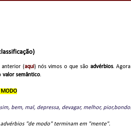
lassificação)
anterior (
aqui
) nós vimos o que são
advérbios
. Agora
o
valor semântico
.
e MODO
sim, bem, mal, depressa, devagar, melhor, pior,bon
 advérbios "de modo" terminam em "mente".