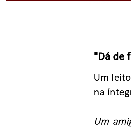
"Dá de f
Um leito
na íntegr
Um amig