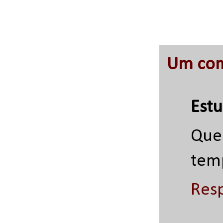
Um com
Est
Que
tem
Res