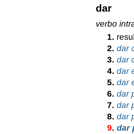
dar
verbo
intr
1.
resu
2.
dar
3.
dar
4.
dar
5.
dar
6.
dar 
7.
dar 
8.
dar 
9
.
dar 