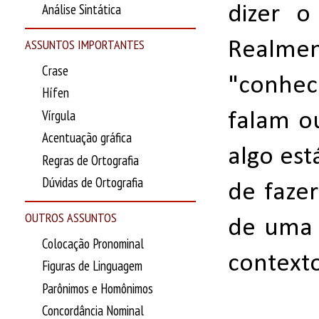
Análise Sintática
dizer o
ASSUNTOS IMPORTANTES
Realmen
Crase
"conhe
Hífen
Vírgula
falam o
Acentuação gráfica
algo es
Regras de Ortografia
Dúvidas de Ortografia
de faze
OUTROS ASSUNTOS
de uma 
Colocação Pronominal
contexto
Figuras de Linguagem
Parônimos e Homônimos
Concordância Nominal