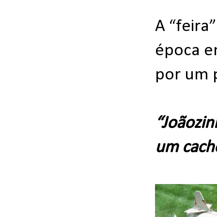
A “feira
época em
por um 
“Joãozin
um cacho