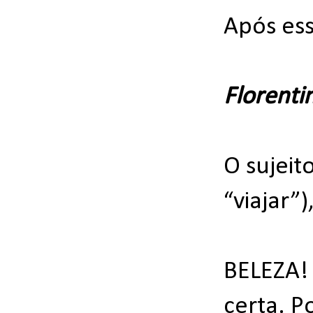
Após ess
Florenti
O sujeit
“viajar”
BELEZA!
certa. P