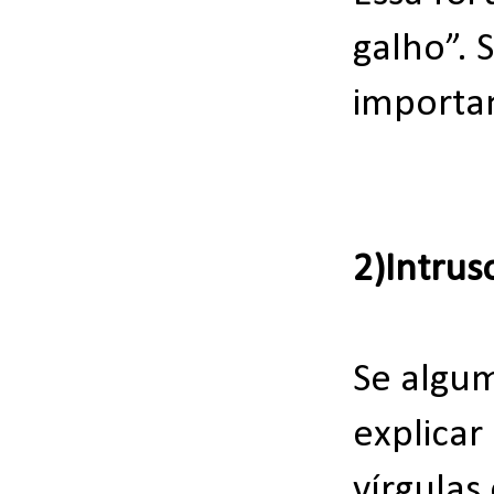
galho”. 
importan
2)Intrus
Se algum
explicar
vírgulas