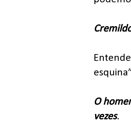
Cremild
Entender
esquina”
O homem,
vezes
.