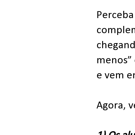
Perceba 
complem
chegand
menos” e
e vem en
Agora, v