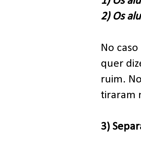
1) Os al
2) Os al
No caso 
quer diz
ruim. N
tiraram 
3) Separ