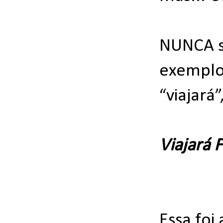
NUNCA se
exemplo 
“viajar
Viajará 
Essa foi