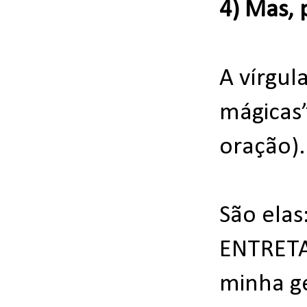
4) Mas, 
A vírgul
mágicas”
oração).
São ela
ENTRETAN
minha g