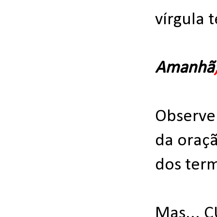
vírgula 
Amanhã
Observem
da oraçã
dos ter
Mas... 