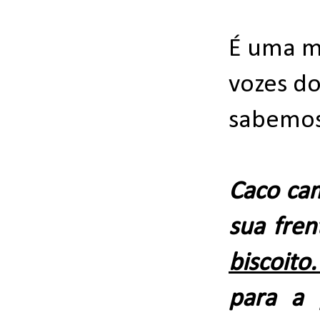
É uma mi
vozes d
sabemos,
Caco cam
sua fren
biscoito
para a 