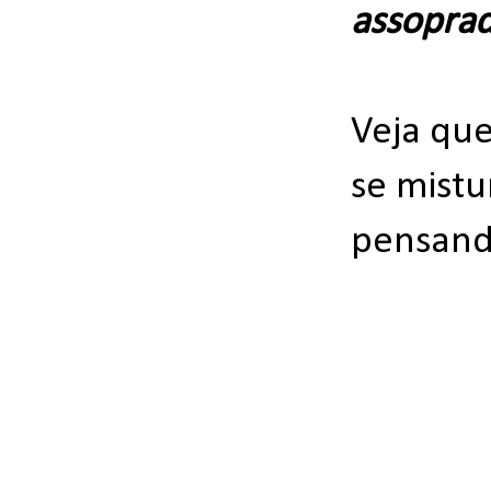
assopra
Veja qu
se mist
pensand