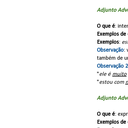
Adjunto Adve
O que é
: int
Exemplos de 
Exemplos
:
es
Observação
:
também de um
Observação 2
"
ele é
muito
"
estou com
Adjunto Adve
O que é
: exp
Exemplos de 