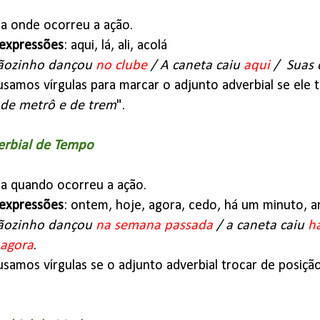
ica onde ocorreu a ação.
expressões
: aqui, lá, ali, acolá
ãozinho dançou
no clube
/ A caneta caiu
aqui
/ Suas 
 usamos vírgulas para marcar o adjunto adverbial se ele t
s de metrô e de trem
".
erbial de Tempo
ica quando ocorreu a ação.
expressões
: ontem, hoje, agora, cedo, há um minuto, 
ãozinho dançou
na semana passada
/ a caneta caiu
h
agora
.
 usamos vírgulas se o adjunto adverbial trocar de posição