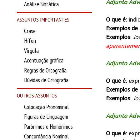
Adjunto Adv
Análise Sintática
ASSUNTOS IMPORTANTES
O que é
: ind
Exemplos de 
Crase
Exemplos
:
Jo
Hífen
aparenteme
Vírgula
Acentuação gráfica
Adjunto Adve
Regras de Ortografia
Dúvidas de Ortografia
O que é
: exp
Exemplos de 
OUTROS ASSUNTOS
Exemplos
:
Jo
Colocação Pronominal
Figuras de Linguagem
Adjunto Adv
Parônimos e Homônimos
O que é
: exp
Concordância Nominal