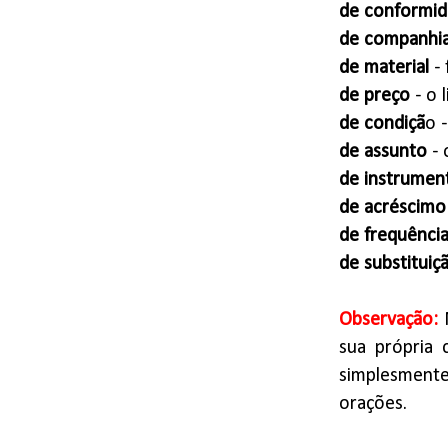
de conformi
de companhi
de material
- 
de preço
- o 
de condiçã
o 
de assunto
- 
de instrumen
de acréscimo
de frequênci
de substituiç
Observação:
sua própria 
simplesmente
orações.