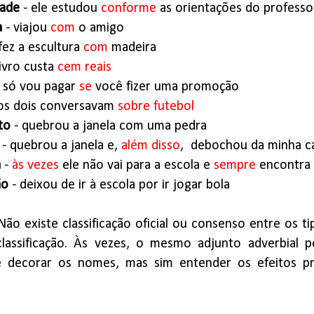
dade
- ele estudou
conforme
as orientações do professo
a
- viajou
com
o amigo
fez a escultura
com
madeira
livro custa
cem reais
- só vou pagar
se
você fizer uma promoção
os dois conversavam
sobre futebol
to
- quebrou a janela com uma pedra
- quebrou a janela e,
além disso
, debochou da minha c
a
-
às vezes
ele não vai para a escola e
sempre
encontra 
ão
- deixou de ir à escola por ir jogar bola
Não existe classificação oficial ou consenso entre os t
classificação. Às vezes, o mesmo adjunto adverbial
 decorar os nomes, mas sim entender os efeitos pr