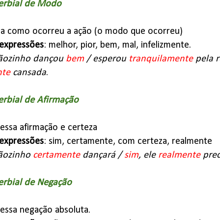
erbial de Modo
ica como ocorreu a ação (o modo que ocorreu)
expressões
: melhor, pior, bem, mal, infelizmente.
ãozinho dançou
bem
/ esperou
tranquilamente
pela r
nte
cansada
.
rbial de Afirmação
ressa afirmação e certeza
expressões
: sim, certamente, com certeza, realmente
ãozinho
certamente
dançará /
sim
, ele
realmente
prec
erbial de Negação
ressa negação absoluta.