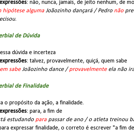
expressões
: não, nunca, jamais, de jeito nenhum, de 
 hipótese alguma
Joãozinho dançará / Pedro
não
pre
ecisou
.
rbial de Dúvida
ressa dúvida e incerteza
expressões
: talvez, provavelmente, quiçá, quem sabe
em sabe
Joãozinho dance /
provavelmente
ela não irá
rbial de Finalidade
ca o propósito da ação, a finalidade.
expressões
: para, a fim de
stá estudando
para
passar de ano / o atleta treinou 
 para expressar finalidade, o correto é escrever "a fim de