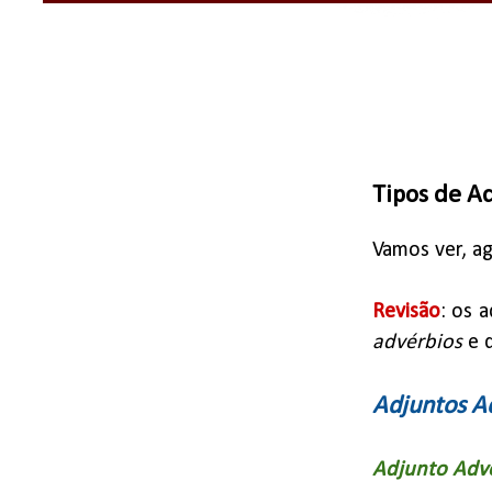
Tipos de A
Vamos ver, a
Revisão
: os 
advérbios
e 
Adjuntos Ad
Adjunto Adve