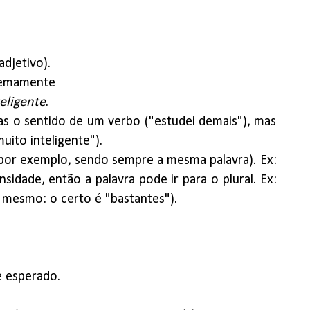
adjetivo).
tremamente
teligente
.
nas o sentido de um verbo ("estudei demais"), mas
ito inteligente").
l, por exemplo, sendo sempre a mesma palavra). Ex:
nsidade, então a palavra pode ir para o plural. Ex:
o mesmo: o certo é "bastantes").
 é esperado.