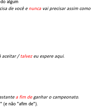
modo algum
cisa de você e
nunca
vai precisar assim como
 aceitar /
talvez
eu espere aqui
.
bastante
a fim de
ganhar o campeonato
.
" (e não "afim de").