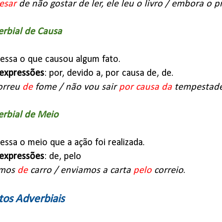
esar
de não gostar de ler, ele leu o livro / embora o 
rbial de Causa
ressa o que causou algum fato.
expressões
: por, devido a, por causa de, de.
rreu
de
fome / não vou sair
por causa da
tempestade
rbial de Meio
ressa o meio que a ação foi realizada.
expressões
: de, pelo
omos
de
carro / enviamos a carta
pelo
correio
.
tos Adverbiais