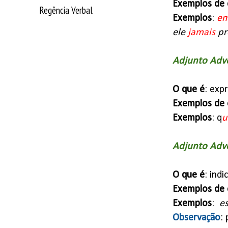
Exemplos de 
Regência Verbal
Exemplos
:
em
ele
jamais
pr
Adjunto Adve
O que é
: exp
Exemplos de 
Exemplos
: q
u
Adjunto Adve
O que é
: indi
Exemplos de 
Exemplos
:
e
Observação
: