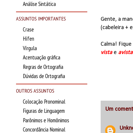
Análise Sintática
ASSUNTOS IMPORTANTES
Gente, a man
(cabeleira + e
Crase
Hífen
Calma! Fique 
Vírgula
vista
e
avista
Acentuação gráfica
Regras de Ortografia
Dúvidas de Ortografia
OUTROS ASSUNTOS
Colocação Pronominal
Um comentá
Figuras de Linguagem
Parônimos e Homônimos
Unkn
Concordância Nominal