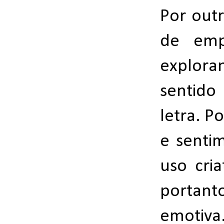
Por out
de empr
explor
sentido
letra. 
e senti
uso cria
portant
emotiva