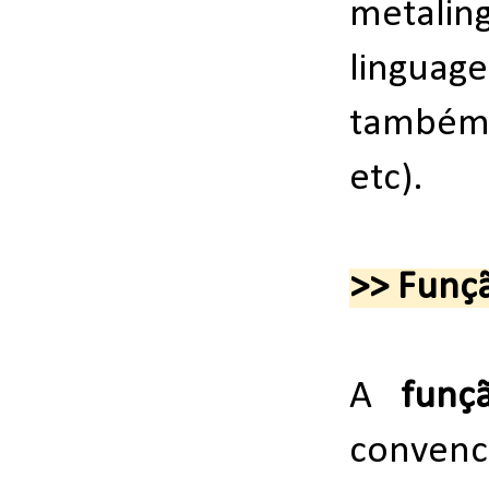
metalin
linguage
também,
etc).
>> Funçã
A
funç
convenc