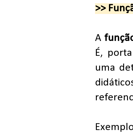
>> Funçã
A
função
É, port
uma det
didátic
referenc
Exemplo