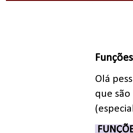
Funções
Olá pes
que são
(especia
FUNÇÕE