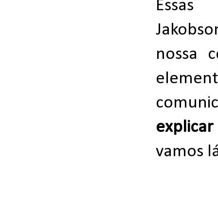
Essas
Jakobso
nossa 
elemen
comunic
explica
vamos l