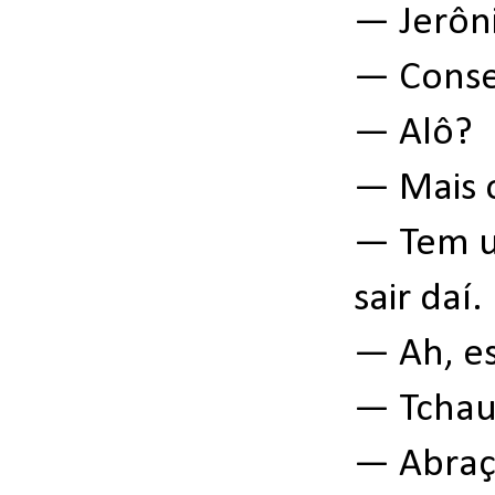
— Jerô
— Conseg
— Alô?
— Mais 
— Tem u
sair daí
— Ah, es
— Tchau
— Abraç