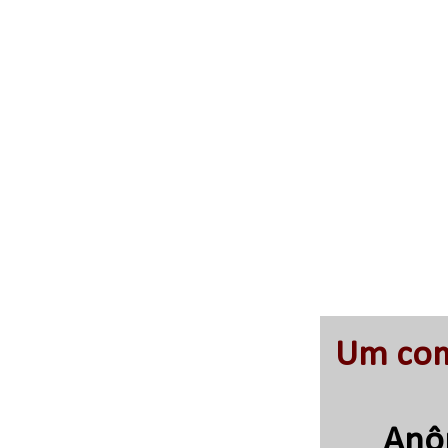
Um com
Anô