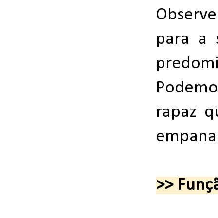
Observe 
para a 
predomi
Podemos
rapaz q
empana
>> Funç