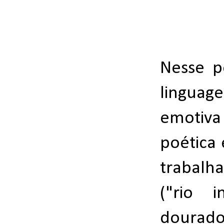
Nesse p
linguag
emotiva
poética
trabalh
("rio i
dourados