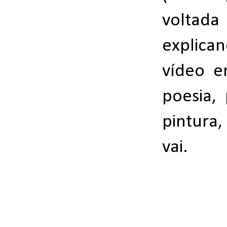
voltad
explica
vídeo e
poesia,
pintura,
vai.