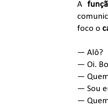
A
funçã
comunic
foco o
c
— Alô?
— Oi. Bo
— Quem 
— Sou e
— Que