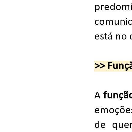
predomín
comunica
está no 
>> Funçã
A
funçã
emoções
de que