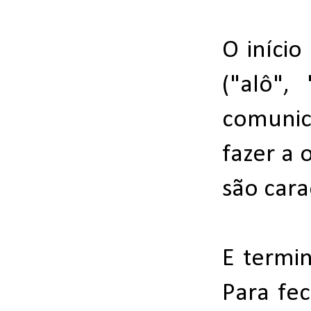
O início
("alô",
comunic
fazer a
são carac
E termi
Para fe