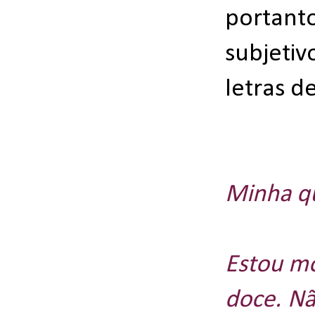
portant
subjetiv
letras d
Minha q
Estou m
doce. Nã