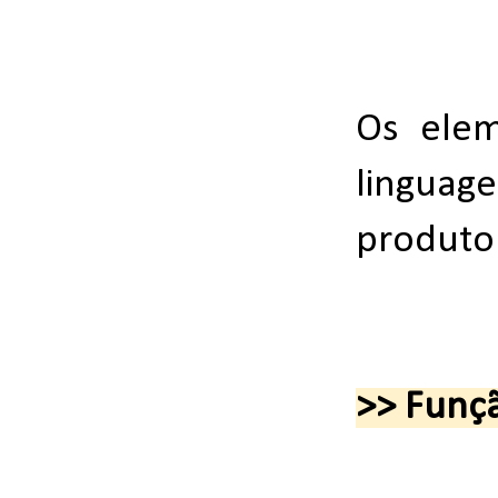
Os elem
linguag
produto
>> Funç