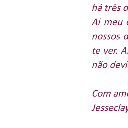
há três d
Ai meu c
nossos d
te ver. 
não devi
Com amo
Jessecla